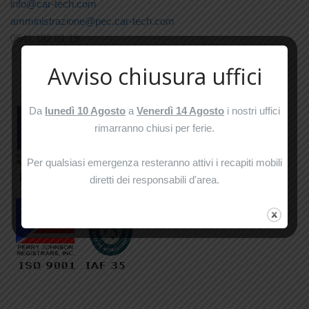
info@car-tech.com
amministrazione@pec.car-tech.com
0541 182 01 19
Avviso chiusura uffici
Da
lunedì 10 Agosto
a
Venerdì 14 Agosto
i nostri uffici
rimarranno chiusi per ferie.
Per qualsiasi emergenza resteranno attivi i recapiti mobili
diretti dei responsabili d'area.