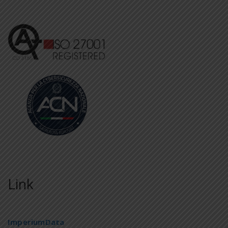
Link
ImperiumData