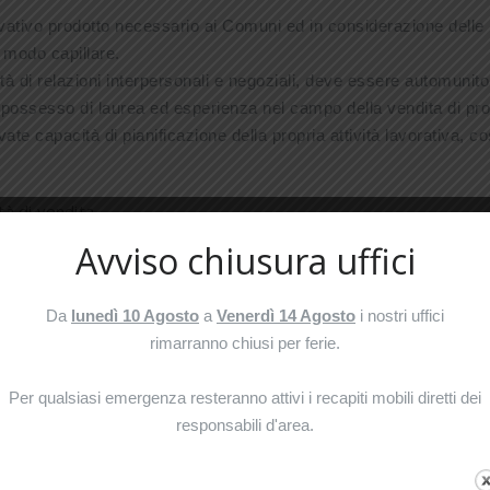
nnovativo prodotto necessario ai Comuni ed in considerazione dell
n modo capillare.
tà di relazioni interpersonali e negoziali, deve essere automunit
 possesso di laurea ed esperienza nel campo della vendita di prodot
te capacità di pianificazione della propria attività lavorativa, c
à di vendita.
ntali (Provvigioni, Fisso + Provvigioni, Fisso + Provvigioni + B
Avviso chiusura uffici
;
Da
lunedì 10 Agosto
a
Venerdì 14 Agosto
i nostri uffici
rimarranno chiusi per ferie.
Per qualsiasi emergenza resteranno attivi i recapiti mobili diretti dei
zienda altamente tecnologica in grande espansione;
responsabili d'area.
urriculum vitae a
selezione@car-tech.com