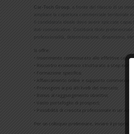
Car-Tech Group
, a fronte del rilascio di un i
ampliare la copertura commerciale territoriale i
Il candidato/a ideale deve avere spiccate capaci
doti comunicative. Costituirà titolo preferenziale
professionalità, determinazione, dinamismo, eleva
Si offre:
• Inserimento commisurato alle effettive capacit
• Riscontro economico strutturato a step increme
• Formazione specifica;
• Affiancamento online e supporto commerciale
• Provvigioni ai più alti livelli del mercato;
• Bonus al raggiungimento obiettivi;
• Vasto portafoglio di prospect;
• Possibilità di crescita professionale in un’ A
Per un colloquio preliminare, inviare il proprio c