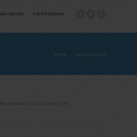
sso Servizi
Certificazioni
Home
/
Lavora con noi
com
allegando il tuo curriculum vitae.