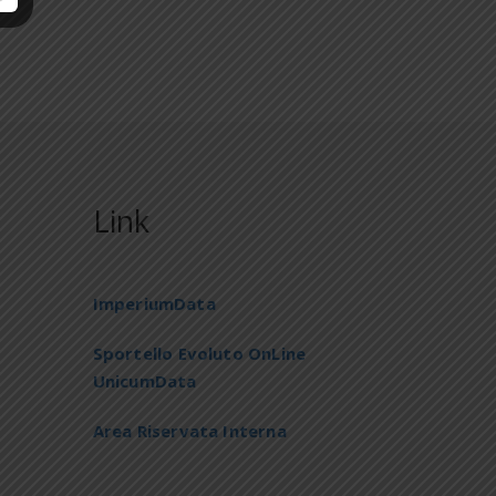
Link
ImperiumData
Sportello Evoluto OnLine
UnicumData
Area Riservata Interna