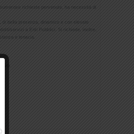
e numerose richieste pervenute, ha necessità di
o, di bella presenza, dinamico e con elevate
ti/servizi a Enti Pubblici. Si richiede, inoltre,
ostanza e tenacia.
onus).