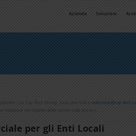
Azienda
Soluzioni
Acce
ollaborare con Car-Tech Group, invia una mail a
selezione@car-tech.
 un database nel rispetto delle norme sulla privacy.
ale per gli Enti Locali