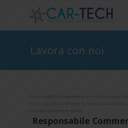
Lavora con noi
Sei un soggetto intraprendente e sei interessato a c
I curricula ricevuti verranno archiviati e conservati in
Posizioni attualmente aperte:
Responsabile Commerci