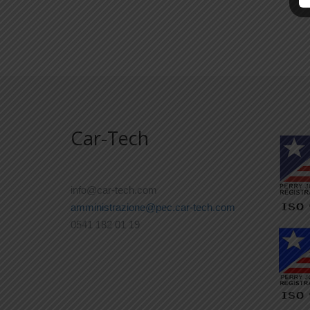
Car-Tech
info@car-tech.com
amministrazione@pec.car-tech.com
0541 182 01 19