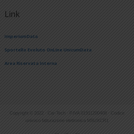
Link
ImperiumData
Sportello Evoluto OnLine UnicumData
Area Riservata Interna
Copyright © 2022 · Car-Tech · P.IVA 01911200408 · Codice
univoco fatturazione elettronica M5UXCR1