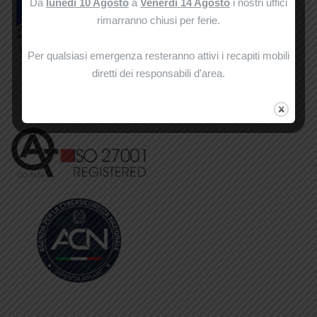
Da
lunedì 10 Agosto
a
Venerdì 14 Agosto
i nostri uffici
rimarranno chiusi per ferie.
Per qualsiasi emergenza resteranno attivi i recapiti mobili
diretti dei responsabili d'area.