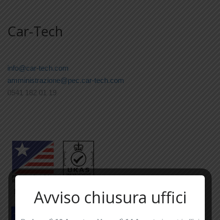
Car-Tech
info@car-tech.com
amministrazione@pec.car-tech.com
0541 182 01 19
Avviso chiusura uffici