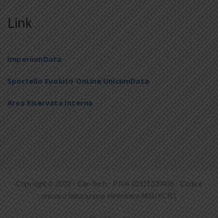
Link
ImperiumData
Sportello Evoluto OnLine UnicumData
Area Riservata Interna
Copyright © 2022 · Car-Tech · P.IVA 01911200408 · Codice
univoco fatturazione elettronica M5UXCR1