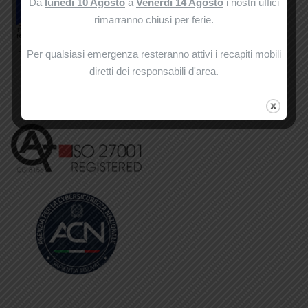
Da
lunedì 10 Agosto
a
Venerdì 14 Agosto
i nostri uffici
rimarranno chiusi per ferie.
Per qualsiasi emergenza resteranno attivi i recapiti mobili
diretti dei responsabili d'area.