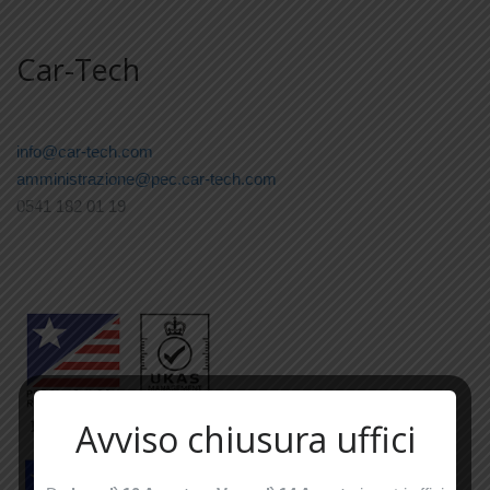
Car-Tech
info@car-tech.com
amministrazione@pec.car-tech.com
0541 182 01 19
Avviso chiusura uffici