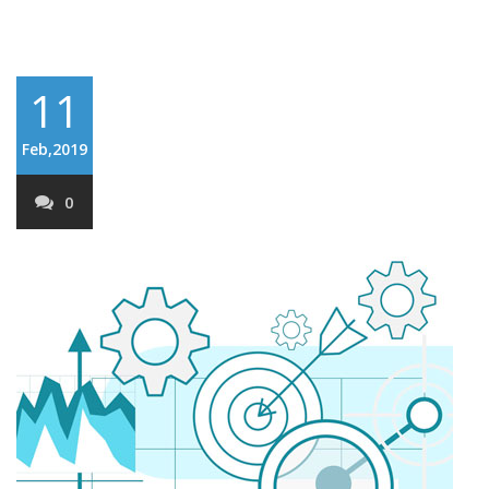
11
Feb,2019
0