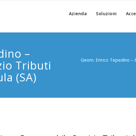
Azienda
Soluzioni
Acce
dino –
Geom. Enrico Tepedino – R
io Tributi
la (SA)