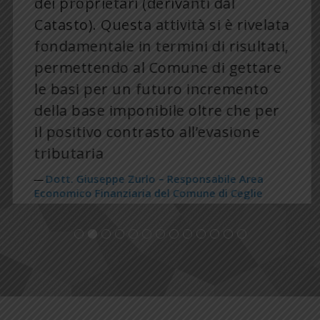
dei proprietari (derivanti dal
Catasto). Questa attività si è rivelata
fondamentale in termini di risultati,
permettendo al Comune di gettare
le basi per un futuro incremento
della base imponibile oltre che per
il positivo contrasto all’evasione
tributaria
Dott. Giuseppe Zurlo – Responsabile Area
Economico Finanziaria del Comune di Ceglie
Messapica (BR)