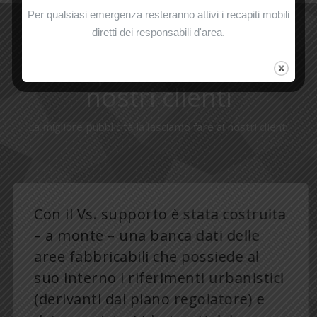
Per qualsiasi emergenza resteranno attivi i recapiti mobili
diretti dei responsabili d'area.
Cosa pensano di noi i
nostri clienti
La migliore pubblicità la lasciamo fare ai nostri clienti
Con il Vs. supporto è stata costruita
– a monte – una banca dati delle
aree fabbricabili che possiede al
suo interno i riferimenti urbanistici
(derivanti dal piano regolatore) e